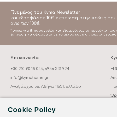
Γίνε μέλος του Kyma Newsletter
10€ έκπτωση
και εξασφάλισε
στην πρώτη σου
άνω των 100€
*Ισχύει για (1) παραγγελία και εξαιρούνται τα προϊόντα που 
έκπτωση, τα υφάσματα με το μέτρο και η υπηρεσία μεταπο
Επικοινωνία
Ky
+30 210 90 18 045, 6956 331 924
Η 
info@kymahome.gr
Λε
Αναξάρχου 56, Αθήνα 11631, Ελλάδα
Πο
Όρ
Πο
Cookie Policy
Επ