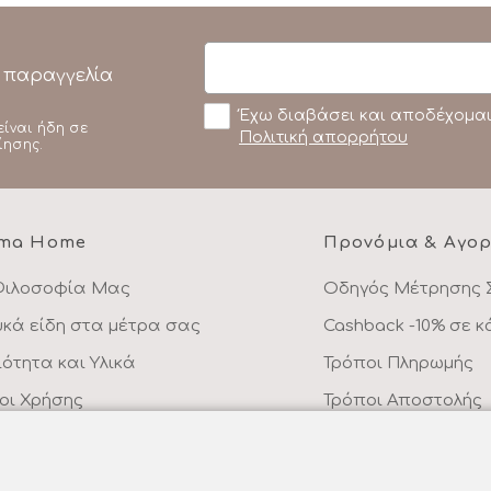
 παραγγελία
Έχω διαβάσει και αποδέχομαι
είναι ήδη σε
Πολιτική απορρήτου
ίησης.
ma Home
Προνόμια & Αγο
Φιλοσοφία Μας
Οδηγός Μέτρησης 
υκά είδη στα μέτρα σας
Cashback -10% σε 
ιότητα και Υλικά
Τρόποι Πληρωμής
οι Χρήσης
Τρόποι Αποστολής
λιτική Απορρήτου
Επιστροφές Προϊό
ικοινωνήστε μαζί μας
Συχνές Ερωτήσεις