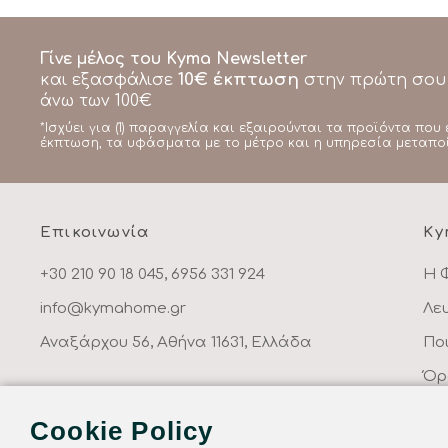
Γίνε μέλος του Kyma Newsletter
10€ έκπτωση
και εξασφάλισε
στην πρώτη σου
άνω των 100€
*Ισχύει για (1) παραγγελία και εξαιρούνται τα προϊόντα που 
έκπτωση, τα υφάσματα με το μέτρο και η υπηρεσία μεταπο
Επικοινωνία
Ky
+30 210 90 18 045, 6956 331 924
Η 
info@kymahome.gr
Λε
Αναξάρχου 56, Αθήνα 11631, Ελλάδα
Πο
Όρ
Πο
Cookie Policy
Επ