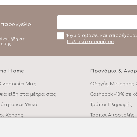
 παραγγελία
Έχω διαβάσει και αποδέχομαι
είναι ήδη σε
Πολιτική απορρήτου
ίησης.
ma Home
Προνόμια & Αγο
Φιλοσοφία Μας
Οδηγός Μέτρησης 
υκά είδη στα μέτρα σας
Cashback -10% σε 
ιότητα και Υλικά
Τρόποι Πληρωμής
οι Χρήσης
Τρόποι Αποστολής
λιτική Απορρήτου
Επιστροφές Προϊό
ικοινωνήστε μαζί μας
Συχνές Ερωτήσεις