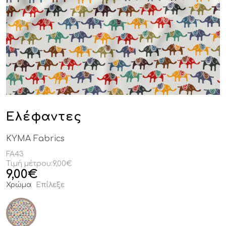
Ελέφαντες
KYMA Fabrics
FA43
Τιμή μέτρου:
9,00€
9,00
€
Χρώμα
Επίλεξε