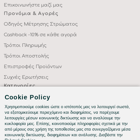
Επικοινωνήστε μαζί μας
Προνόμια & Αγορές
Οδηγός Μέτρησης Στρώματος
Cashback -10% σε κάθε αγορά
Τρόποι Πληρωμής
Τρόποι Αποστολής
Επιστροφές Προϊόντων
Συχνές Ερωτήσεις
Κατηγορίες
ΣΕΝΤΟΝΙΑ ΣΤΑ ΜΕΤΡΑ ΣΑΣ
Cookie Policy
ΥΦΑΣΜΑΤΑ ΜΕ ΤΟ ΜΕΤΡΟ
Χρησιμοποιούμε cookies ώστε ο ιστότοπός μας να λειτουργεί σωστά,
να εξατομικεύουμε περιεχόμενο και διαφημίσεις, να παρέχουμε
ΥΠΝΟΔΩΜΑΤΙΟ
λειτουργίες μέσων κοινωνικής δικτύωσης και να αναλύουμε την
κυκλοφορία μας. Επίσης, κοινοποιούμε πληροφορίες σχετικά με την
HOTEL & BNB
από μέρους σας χρήση της τοποθεσίας μας στα συνεργαζόμενα μέσα
κοινωνικής δικτύωσης, διαφημίσεων και ανάλυσης. Διαβάστε την
ΠΑΙΔΙΚΟ - ΕΦΗΒΙΚΟ