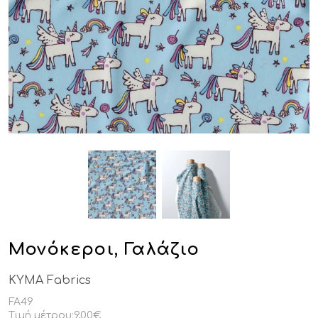
Μονόκεροι, Γαλάζιο
KYMA Fabrics
FA49
Τιμή μέτρου:
9,00€