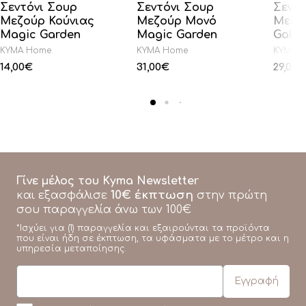
Σεντόνι Σουρ
Σεντόνι Σουρ
Σεντό
Μεζούρ Κούνιας
Μεζούρ Μονό
Μεζο
Magic Garden
Magic Garden
Galax
KYMA Home
KYMA Home
KYMA 
14,00
€
31,00
€
29,00
€
Γίνε μέλος του Kyma Newsletter
10€ έκπτωση
και εξασφάλισε
στην πρώτη
σου παραγγελία άνω των 100€
*Ισχύει για (1) παραγγελία και εξαιρούνται τα προϊόντα
που είναι ήδη σε έκπτωση, τα υφάσματα με το μέτρο και η
υπηρεσία μεταποίησης.