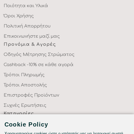
Ποιότητα και Υλικά
Όροι Χρήσης
Πολιτική Απορρήτου
Επικοινωνήστε μαζί μας
Προνόμια & Αγορές
Οδηγός Μέτρησης Στρώματος
Cashback -10% σε κάθε αγορά
Τρόποι Πληρωμής
Τρόποι Αποστολής
Επιστροφές Προϊόντων
Συχνές Ερωτήσεις
Κατηγορίες
ΣΕΝΤΟΝΙΑ ΣΤΑ ΜΕΤΡΑ ΣΑΣ
Cookie Policy
ΥΦΑΣΜΑΤΑ ΜΕ ΤΟ ΜΕΤΡΟ
Χρησιμοποιούμε cookies ώστε ο ιστότοπός μας να λειτουργεί σωστά,