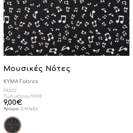
Μουσικές Νότες
KYMA Fabrics
FA302
Τιμή μέτρου:
9,00€
9,00
€
Χρώμα
Επίλεξε