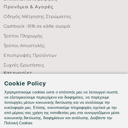
Προνόμια & Αγορές
Οδηγός Μέτρησης Στρώματος
Cashback -10% σε κάθε αγορά
Τρόποι Πληρωμής
Τρόποι Αποστολής
Επιστροφές Προϊόντων
Συχνές Ερωτήσεις
Κατηγορίες
ΣΕΝΤΟΝΙΑ ΣΤΑ ΜΕΤΡΑ ΣΑΣ
Cookie Policy
ΥΦΑΣΜΑΤΑ ΜΕ ΤΟ ΜΕΤΡΟ
Χρησιμοποιούμε cookies ώστε ο ιστότοπός μας να λειτουργεί σωστά,
να εξατομικεύουμε περιεχόμενο και διαφημίσεις, να παρέχουμε
ΥΠΝΟΔΩΜΑΤΙΟ
λειτουργίες μέσων κοινωνικής δικτύωσης και να αναλύουμε την
κυκλοφορία μας. Επίσης, κοινοποιούμε πληροφορίες σχετικά με την
HOTEL & BNB
από μέρους σας χρήση της τοποθεσίας μας στα συνεργαζόμενα μέσα
κοινωνικής δικτύωσης, διαφημίσεων και ανάλυσης. Διαβάστε την
ΠΑΙΔΙΚΟ - ΕΦΗΒΙΚΟ
Πολιτική Cookies