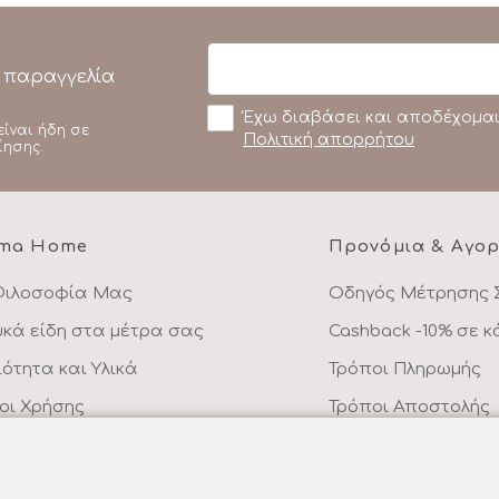
 παραγγελία
Έχω διαβάσει και αποδέχομαι
είναι ήδη σε
Πολιτική απορρήτου
ίησης.
ma Home
Προνόμια & Αγο
Φιλοσοφία Μας
Οδηγός Μέτρησης 
υκά είδη στα μέτρα σας
Cashback -10% σε 
ιότητα και Υλικά
Τρόποι Πληρωμής
οι Χρήσης
Τρόποι Αποστολής
λιτική Απορρήτου
Επιστροφές Προϊό
ικοινωνήστε μαζί μας
Συχνές Ερωτήσεις