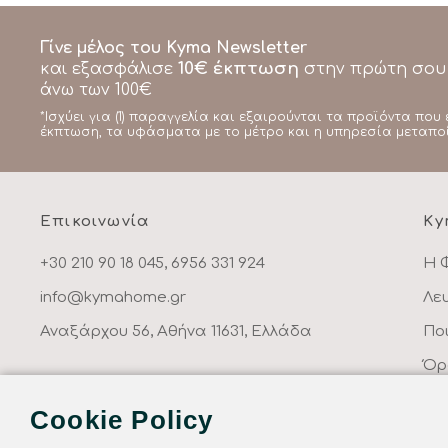
Γίνε μέλος του Kyma Newsletter
10€ έκπτωση
και εξασφάλισε
στην πρώτη σου
άνω των 100€
*Ισχύει για (1) παραγγελία και εξαιρούνται τα προϊόντα που 
έκπτωση, τα υφάσματα με το μέτρο και η υπηρεσία μεταπο
Επικοινωνία
Ky
+30 210 90 18 045, 6956 331 924
Η 
info@kymahome.gr
Λε
Αναξάρχου 56, Αθήνα 11631, Ελλάδα
Πο
Όρ
Πο
Cookie Policy
Επ