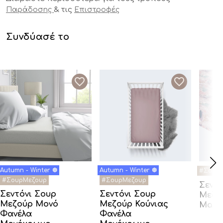
& τις
Παράδοσης
Επιστροφές
Συνδύασέ το
Σεντό
Σεντόνι Σουρ
Σεντόνι Σουρ
Μεζο
Μεζούρ Μονό
Μεζούρ Κούνιας
Magi
Φανέλα
Φανέλα