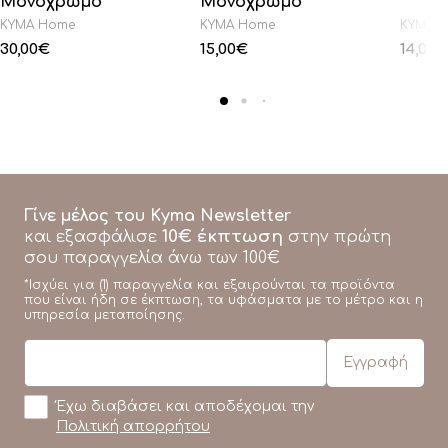
Μονόχρωμο
Μονόχρωμο
KYMA Home
KYMA Home
KYMA 
30,00
€
15,00
€
14,00
€
Γίνε μέλος του Kyma Newsletter
10€ έκπτωση
και εξασφάλισε
στην πρώτη
σου παραγγελία άνω των 100€
*Ισχύει για (1) παραγγελία και εξαιρούνται τα προϊόντα
που είναι ήδη σε έκπτωση, τα υφάσματα με το μέτρο και η
υπηρεσία μεταποίησης.
Έχω διαβάσει και αποδέχομαι την
Πολιτική απορρήτου