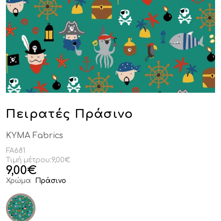
Πειρατές Πράσινο
KYMA Fabrics
FA681
Τιμή μέτρου:
9,00€
9,00
€
Χρώμα
Πράσινο