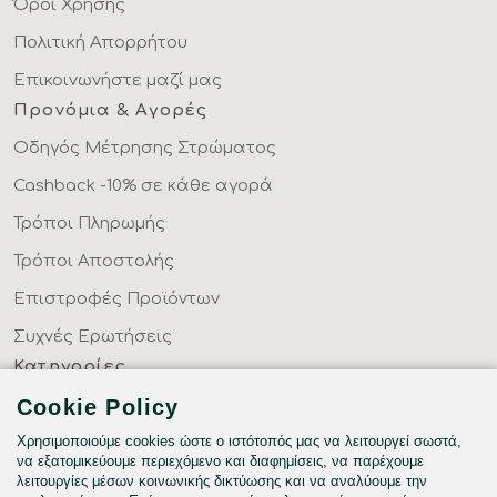
Όροι Χρήσης
Πολιτική Απορρήτου
Επικοινωνήστε μαζί μας
Προνόμια & Αγορές
Οδηγός Μέτρησης Στρώματος
Cashback -10% σε κάθε αγορά
Τρόποι Πληρωμής
Τρόποι Αποστολής
Επιστροφές Προϊόντων
Συχνές Ερωτήσεις
Κατηγορίες
ΣΕΝΤΟΝΙΑ ΣΤΑ ΜΕΤΡΑ ΣΑΣ
Cookie Policy
ΥΦΑΣΜΑΤΑ ΜΕ ΤΟ ΜΕΤΡΟ
Χρησιμοποιούμε cookies ώστε ο ιστότοπός μας να λειτουργεί σωστά,
να εξατομικεύουμε περιεχόμενο και διαφημίσεις, να παρέχουμε
ΥΠΝΟΔΩΜΑΤΙΟ
λειτουργίες μέσων κοινωνικής δικτύωσης και να αναλύουμε την