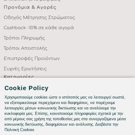
Προνόμια & Αγορές
Οδηγός Μέτρησης Στρώματος
Cashback -10% σε κάθε αγορά
Τρόποι Πληρωμής
Τρόποι Αποστολής
Επιστροφές Προϊόντων
Συχνές Ερωτήσεις
Κατηγορίες
ΣΕΝΤΟΝΙΑ ΣΤΑ ΜΕΤΡΑ ΣΑΣ
Cookie Policy
ΥΦΑΣΜΑΤΑ ΜΕ ΤΟ ΜΕΤΡΟ
Χρησιμοποιούμε cookies ώστε ο ιστότοπός μας να λειτουργεί σωστά,
να εξατομικεύουμε περιεχόμενο και διαφημίσεις, να παρέχουμε
ΥΠΝΟΔΩΜΑΤΙΟ
λειτουργίες μέσων κοινωνικής δικτύωσης και να αναλύουμε την
κυκλοφορία μας. Επίσης, κοινοποιούμε πληροφορίες σχετικά με την
HOTEL & BNB
από μέρους σας χρήση της τοποθεσίας μας στα συνεργαζόμενα μέσα
κοινωνικής δικτύωσης, διαφημίσεων και ανάλυσης. Διαβάστε την
ΠΑΙΔΙΚΟ - ΕΦΗΒΙΚΟ
Πολιτική Cookies