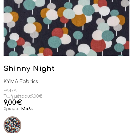
Shinny Night
KYMA Fabrics
FA47A
Τιμή μέτρου:
9,00€
9,00
€
Χρώμα
Μπλε