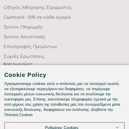
Οδηγός Μέτρησης Στρώματος
Cashback -10% σε κάθε αγορά
Τρόποι Πληρωμής
Τρόποι Αποστολής
Επιστροφές Προϊόντων
Συχνές Ερωτήσεις
Κατηγορίες
ΣΕΝΤΟΝΙΑ ΣΤΑ ΜΕΤΡΑ ΣΑΣ
Cookie Policy
ΥΦΑΣΜΑΤΑ ΜΕ ΤΟ ΜΕΤΡΟ
Χρησιμοποιούμε cookies ώστε ο ιστότοπός μας να λειτουργεί σωστά,
να εξατομικεύουμε περιεχόμενο και διαφημίσεις, να παρέχουμε
ΥΠΝΟΔΩΜΑΤΙΟ
λειτουργίες μέσων κοινωνικής δικτύωσης και να αναλύουμε την
κυκλοφορία μας. Επίσης, κοινοποιούμε πληροφορίες σχετικά με την
HOTEL & BNB
από μέρους σας χρήση της τοποθεσίας μας στα συνεργαζόμενα μέσα
κοινωνικής δικτύωσης, διαφημίσεων και ανάλυσης. Διαβάστε την
ΠΑΙΔΙΚΟ - ΕΦΗΒΙΚΟ
Πολιτική Cookies
Ρυθμίσεις Cookies
©2026