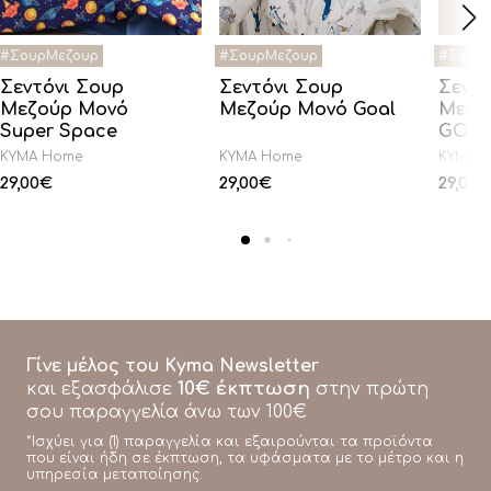
Σεντόνι Σουρ
Σεντόνι Σουρ
Σεντό
Μεζούρ Μονό
Μεζούρ Μονό Goal
Μεζο
Super Space
GOAT
KYMA Home
KYMA Home
KYMA 
29,00
€
29,00
€
29,00
€
Γίνε μέλος του Kyma Newsletter
10€ έκπτωση
και εξασφάλισε
στην πρώτη
σου παραγγελία άνω των 100€
*Ισχύει για (1) παραγγελία και εξαιρούνται τα προϊόντα
που είναι ήδη σε έκπτωση, τα υφάσματα με το μέτρο και η
υπηρεσία μεταποίησης.