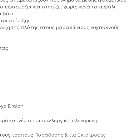
όσους αντιμετωπίζουν προβλήματα μέσης ή αυχενικού
α εφαρμόζει και στηρίζει χωρίς κενά το κεφάλι
ρεβάτι
άρι στήριξης
τήριξη της πλάτης στους μαραθώνιους νυχτερινούς
 σας
χο Dralon
ό και γέμιση υποαλλεργική, πλενόμενη.
 τους τρόπους
& τις
Παράδοσης
Επιστροφές