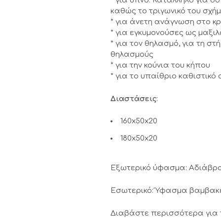
* για ύπνο. Κατάλληλο για 
καθώς το τριγωνικό του σχήμ
* για άνετη ανάγνωση στο κ
* για εγκυμονούσες ως μαξιλ
* για τον θηλασμό, για τη σ
θηλασμούς
* για την κούνια του κήπου
* για το υπαίθριο καθιστικό
Διαστάσεις
:
160x50x20
180x50x20
Εξωτερικό ύφασμα: Αδιάβρο
Εσωτερικό: Ύφασμα βαμβακερ
Διαβάστε περισσότερα για