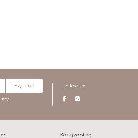
Follow us:
 την
ρές
Κατηγορίες