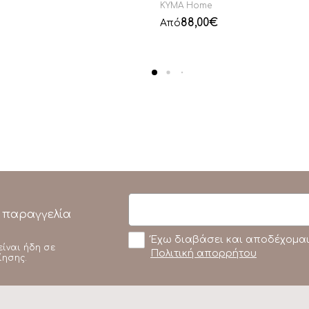
KYMA Home
88,00
€
Από
 παραγγελία
Έχω διαβάσει και αποδέχομαι
είναι ήδη σε
Πολιτική απορρήτου
ίησης.