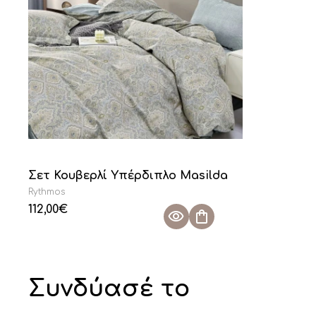
Σετ Κουβερλί Υπέρδιπλο Masilda
Rythmos
112,00
€
Συνδύασέ το