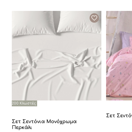
Σετ Σεντό
Σετ Σεντόνια Μονόχρωμα
Περκάλι