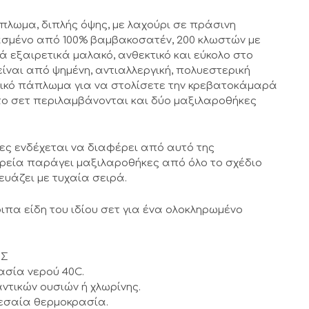
λωμα, διπλής όψης, με λαχούρι σε πράσινη
σμένο από 100% βαμβακοσατέν, 200 κλωστών με
ά εξαιρετικά μαλακό, ανθεκτικό και εύκολο στο
είναι από ψημένη, αντιαλλεργική, πολυεστερική
ανικό πάπλωμα για να στολίσετε την κρεβατοκάμαρά
Στο σετ περιλαμβάνονται και δύο μαξιλαροθήκες
κες ενδέχεται να διαφέρει από αυτό της
ρεία παράγει μαξιλαροθήκες από όλο το σχέδιο
ευάζει με τυχαία σειρά.
ιπα είδη του ιδίου σετ για ένα ολοκληρωμένο
ΗΣ
ασία νερού 40C.
ντικών ουσιών ή χλωρίνης.
εσαία θερμοκρασία.