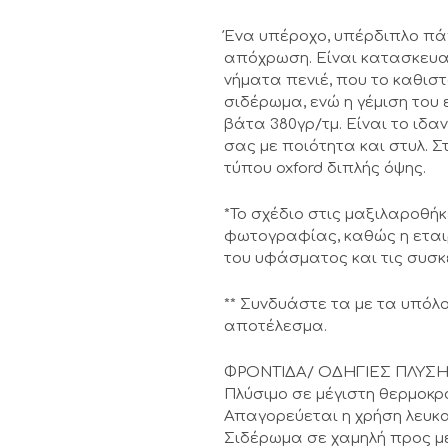
Ένα υπέροχο, υπέρδιπλο πάπ
απόχρωση. Είναι κατασκευα
νήματα πενιέ, που το καθιστ
σιδέρωμα, ενώ η γέμιση του 
βάτα 380γρ/τμ. Είναι το ιδ
σας με ποιότητα και στυλ. 
τύπου oxford διπλής όψης.
*Το σχέδιο στις μαξιλαροθή
φωτογραφίας, καθώς η εται
του υφάσματος και τις συσκ
** Συνδυάστε τα με τα υπόλο
αποτέλεσμα.
ΦΡΟΝΤΙΔΑ/ ΟΔΗΓΙΕΣ ΠΛΥΣ
Πλύσιμο σε μέγιστη θερμοκρ
Απαγορεύεται η χρήση λευκα
Σιδέρωμα σε χαμηλή προς μ