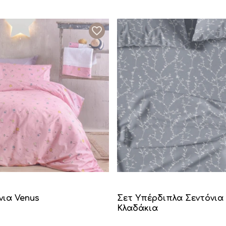
νια Venus
Σετ Υπέρδιπλα Σεντόνια
Κλαδάκια