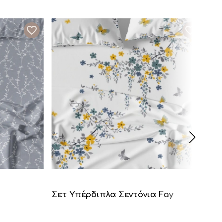
Σετ Υπέρδιπλα Σεντόνια Fay
Σε