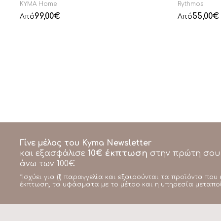
KYMA Home
Rythmos
99,00
€
55,00
€
Από
Από
Γίνε μέλος του Kyma Newsletter
10€ έκπτωση
και εξασφάλισε
στην πρώτη σου
άνω των 100€
*Ισχύει για (1) παραγγελία και εξαιρούνται τα προϊόντα που 
έκπτωση, τα υφάσματα με το μέτρο και η υπηρεσία μεταπο