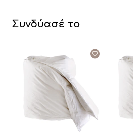
Συνδύασέ το