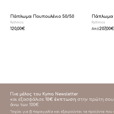
Πάπλωμα Πουπουλένιο 50/50
Πάπλωμα 
Rythmos
Rythmos
120,00
€
207,00
€
Από
Γίνε μέλος του Kyma Newsletter
10€ έκπτωση
και εξασφάλισε
στην πρώτη σου
άνω των 100€
*Ισχύει για (1) παραγγελία και εξαιρούνται τα προϊόντα που 