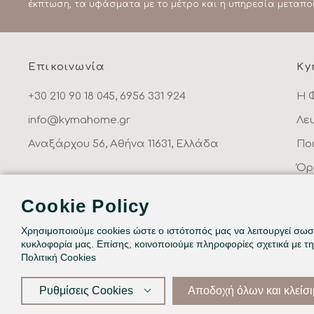
έκπτωση, τα υφάσματα με το μέτρο και η υπηρεσία μεταπο
Επικοινωνία
Ky
+30 210 90 18 045, 6956 331 924
Η 
info@kymahome.gr
Λε
Αναξάρχου 56, Αθήνα 11631, Ελλάδα
Πο
Όρ
Πο
Cookie Policy
Επ
Χρησιμοποιούμε cookies ώστε ο ιστότοπός μας να λειτουργεί σωστ
κυκλοφορία μας. Επίσης, κοινοποιούμε πληροφορίες σχετικά με τ
Πολιτική Cookies
©2026
Ρυθμίσεις Cookies
Αποδοχή όλων και κλείσ