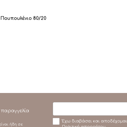
Πουπουλένιο 80/20
 παραγγελία
Έχω διαβάσει και αποδέχομαι
είναι ήδη σε
Πολιτική απορρήτου