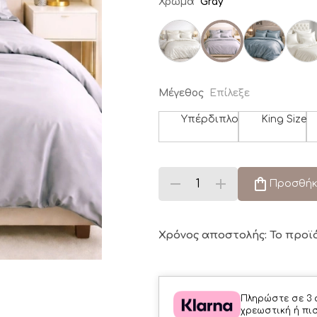
Χρώμα
Gray
Μέγεθος
Επίλεξε
Υπέρδιπλο
King Size
Προσθήκ
Χρόνος αποστολής: Το προϊ
Πληρώστε σε 3 
χρεωστική ή πι