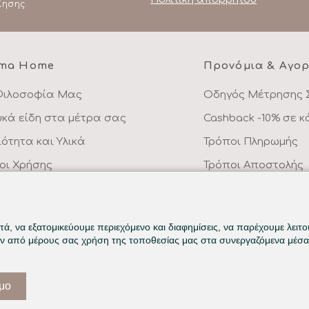
ίησης.
ma Home
Προνόμια & Αγο
Φιλοσοφία Μας
Οδηγός Μέτρησης 
υκά είδη στα μέτρα σας
Cashback -10% σε 
ιότητα και Υλικά
Τρόποι Πληρωμής
οι Χρήσης
Τρόποι Αποστολής
λιτική Απορρήτου
Επιστροφές Προϊό
ικοινωνήστε μαζί μας
Συχνές Ερωτήσεις
ά, να εξατομικεύουμε περιεχόμενο και διαφημίσεις, να παρέχουμε λειτ
ην από μέρους σας χρήση της τοποθεσίας μας στα συνεργαζόμενα μέσα 
ιμο