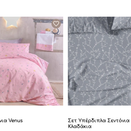
νια Venus
Σετ Υπέρδιπλα Σεντόνια
Κλαδάκια