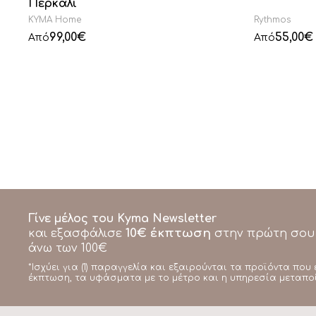
Περκάλι
KYMA Home
Rythmos
99,00
€
55,00
€
Από
Από
Γίνε μέλος του Kyma Newsletter
10€ έκπτωση
και εξασφάλισε
στην πρώτη σου
άνω των 100€
*Ισχύει για (1) παραγγελία και εξαιρούνται τα προϊόντα που 
έκπτωση, τα υφάσματα με το μέτρο και η υπηρεσία μεταπο