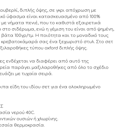
ουβερλί, διπλής όψης, σε γκρι απόχρωση με
ερικό ύφασμα είναι κατασκευασμένο από 100%
με νήματα πενιέ, που το καθιστά εξαιρετικά
ο στο σιδέρωμα, ενώ η γέμιση του είναι από ψημένη,
 βάτα 100γρ/τμ. Η ποιότητα και το μοναδικό τους
 κρεβατοκάμαρά σας ένα ξεχωριστό στυλ. Στο σετ
ξιλαροθήκες τύπου oxford διπλής όψης.
κες ενδέχεται να διαφέρει από αυτό της
ρεία παράγει μαξιλαροθήκες από όλο το σχέδιο
ευάζει με τυχαία σειρά.
ιπα είδη του ιδίου σετ για ένα ολοκληρωμένο
ΗΣ
ασία νερού 40C.
ντικών ουσιών ή χλωρίνης.
εσαία θερμοκρασία.