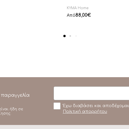
KYMA Home
88,00
€
Από
 παραγγελία
Έχω διαβάσει και αποδέχομαι
είναι ήδη σε
Πολιτική απορρήτου
ίησης.