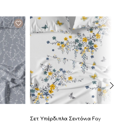
Σετ Υπέρδιπλα Σεντόνια Fay
Σε