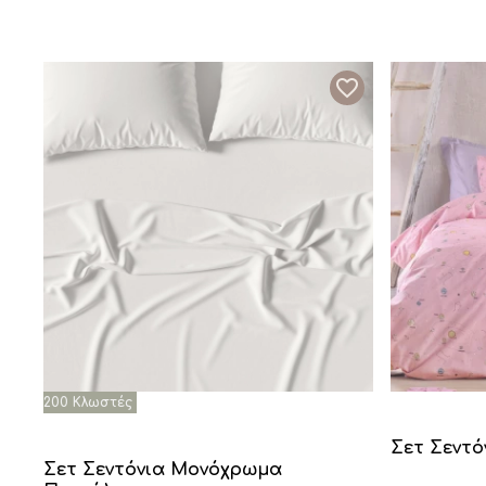
Σετ Σεντό
Σετ Σεντόνια Μονόχρωμα