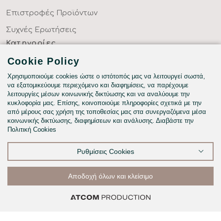
Επιστροφές Προϊόντων
Συχνές Ερωτήσεις
Κατηγορίες
ΣΕΝΤΟΝΙΑ ΣΤΑ ΜΕΤΡΑ ΣΑΣ
Cookie Policy
ΥΦΑΣΜΑΤΑ ΜΕ ΤΟ ΜΕΤΡΟ
Χρησιμοποιούμε cookies ώστε ο ιστότοπός μας να λειτουργεί σωστά,
να εξατομικεύουμε περιεχόμενο και διαφημίσεις, να παρέχουμε
ΥΠΝΟΔΩΜΑΤΙΟ
λειτουργίες μέσων κοινωνικής δικτύωσης και να αναλύουμε την
κυκλοφορία μας. Επίσης, κοινοποιούμε πληροφορίες σχετικά με την
HOTEL & BNB
από μέρους σας χρήση της τοποθεσίας μας στα συνεργαζόμενα μέσα
κοινωνικής δικτύωσης, διαφημίσεων και ανάλυσης. Διαβάστε την
ΠΑΙΔΙΚΟ - ΕΦΗΒΙΚΟ
Πολιτική Cookies
Ρυθμίσεις Cookies
©2026
Αποδοχή όλων και κλείσιμο