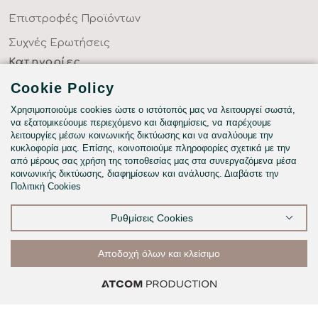
Επιστροφές Προϊόντων
Συχνές Ερωτήσεις
Κατηγορίες
ΣΕΝΤΟΝΙΑ ΣΤΑ ΜΕΤΡΑ ΣΑΣ
Cookie Policy
ΥΦΑΣΜΑΤΑ ΜΕ ΤΟ ΜΕΤΡΟ
Χρησιμοποιούμε cookies ώστε ο ιστότοπός μας να λειτουργεί σωστά,
να εξατομικεύουμε περιεχόμενο και διαφημίσεις, να παρέχουμε
ΥΠΝΟΔΩΜΑΤΙΟ
λειτουργίες μέσων κοινωνικής δικτύωσης και να αναλύουμε την
κυκλοφορία μας. Επίσης, κοινοποιούμε πληροφορίες σχετικά με την
HOTEL & BNB
από μέρους σας χρήση της τοποθεσίας μας στα συνεργαζόμενα μέσα
κοινωνικής δικτύωσης, διαφημίσεων και ανάλυσης. Διαβάστε την
ΠΑΙΔΙΚΟ - ΕΦΗΒΙΚΟ
Πολιτική Cookies
Ρυθμίσεις Cookies
©2026
Αποδοχή όλων και κλείσιμο