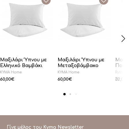
Μαξιλάρι Ύπνου με
Μαξιλάρι Ύπνου με
Μαξι
Ελληνικό Βαμβάκι
Μεταξοβάμβακο
Πούπ
KYMA Home
KYMA Home
Rythmo
60,00
€
60,00
€
32,00
Γίνε μέλος του Kyma Newsletter