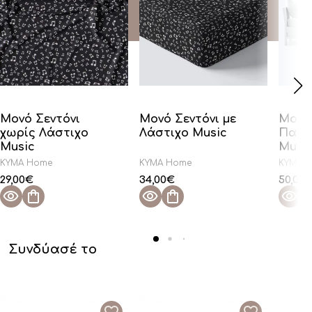
Μονό Σεντόνι
Μονό Σεντόνι με
Μονή
χωρίς Λάστιχο
Λάστιχο Music
Παπλ
Music
Musi
KYMA Home
KYMA Home
KYMA 
29,00
€
34,00
€
50,00
Συνδύασέ το