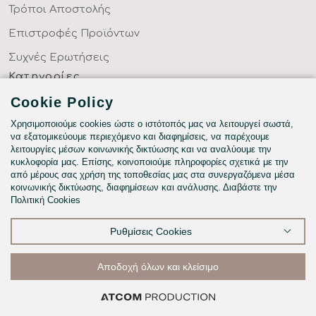
Τρόποι Αποστολής
Επιστροφές Προϊόντων
Συχνές Ερωτήσεις
Κατηγορίες
ΣΕΝΤΟΝΙΑ ΣΤΑ ΜΕΤΡΑ ΣΑΣ
Cookie Policy
ΥΦΑΣΜΑΤΑ ΜΕ ΤΟ ΜΕΤΡΟ
Χρησιμοποιούμε cookies ώστε ο ιστότοπός μας να λειτουργεί σωστά,
να εξατομικεύουμε περιεχόμενο και διαφημίσεις, να παρέχουμε
ΥΠΝΟΔΩΜΑΤΙΟ
λειτουργίες μέσων κοινωνικής δικτύωσης και να αναλύουμε την
κυκλοφορία μας. Επίσης, κοινοποιούμε πληροφορίες σχετικά με την
HOTEL & BNB
από μέρους σας χρήση της τοποθεσίας μας στα συνεργαζόμενα μέσα
κοινωνικής δικτύωσης, διαφημίσεων και ανάλυσης. Διαβάστε την
ΠΑΙΔΙΚΟ - ΕΦΗΒΙΚΟ
Πολιτική Cookies
Ρυθμίσεις Cookies
©2026
Αποδοχή όλων και κλείσιμο