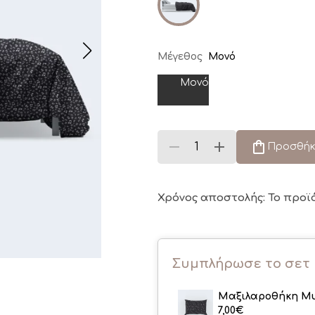
Μέγεθος
Μονό
Μονό
Προσθήκ
Χρόνος αποστολής: Το προϊ
Συμπλήρωσε το σετ
Μαξιλαροθήκη Mu
7,00
€