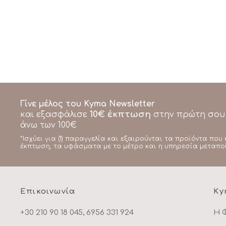
Γίνε μέλος του Kyma Newsletter
10€ έκπτωση
και εξασφάλισε
στην πρώτη σου
άνω των 100€
*Ισχύει για (1) παραγγελία και εξαιρούνται τα προϊόντα που 
έκπτωση, τα υφάσματα με το μέτρο και η υπηρεσία μεταπο
Επικοινωνία
Ky
+30 210 90 18 045, 6956 331 924
Η 