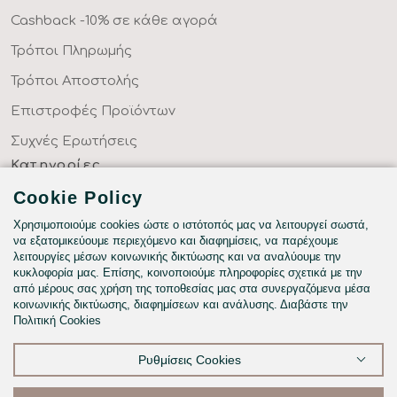
Cashback -10% σε κάθε αγορά
Τρόποι Πληρωμής
Τρόποι Αποστολής
Επιστροφές Προϊόντων
Συχνές Ερωτήσεις
Κατηγορίες
ΣΕΝΤΟΝΙΑ ΣΤΑ ΜΕΤΡΑ ΣΑΣ
Cookie Policy
ΥΦΑΣΜΑΤΑ ΜΕ ΤΟ ΜΕΤΡΟ
Χρησιμοποιούμε cookies ώστε ο ιστότοπός μας να λειτουργεί σωστά,
να εξατομικεύουμε περιεχόμενο και διαφημίσεις, να παρέχουμε
ΥΠΝΟΔΩΜΑΤΙΟ
λειτουργίες μέσων κοινωνικής δικτύωσης και να αναλύουμε την
κυκλοφορία μας. Επίσης, κοινοποιούμε πληροφορίες σχετικά με την
HOTEL & BNB
από μέρους σας χρήση της τοποθεσίας μας στα συνεργαζόμενα μέσα
κοινωνικής δικτύωσης, διαφημίσεων και ανάλυσης. Διαβάστε την
ΠΑΙΔΙΚΟ - ΕΦΗΒΙΚΟ
Πολιτική Cookies
Ρυθμίσεις Cookies
©2026