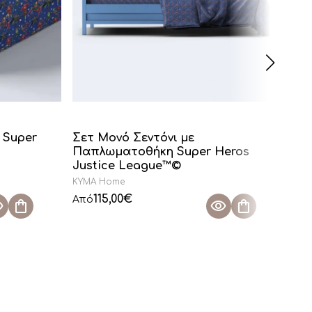
 Super
Σετ Μονό Σεντόνι με
Σε
Παπλωματοθήκη Super Heros
Ju
Justice League™©
KYMA Home
KY
115,00
€
Από
Απ