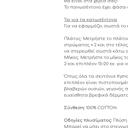
θα είναι στα χέρια σας!
Το πανωσέντονο έχει φάσα 
Tip για τα κατωσέντονα
Για να εφαρμόζει σωστά το
Πλάτος: Μετρήστε το πλάτο
στρώματος × 2 και στο τέλος 
να στερεωθεί σωστά κάτω 
Μήκος: Μετρήστε το μήκος τ
2 και επιπλέον 15–20 εκ. γι
Όπως όλα τα σεντόνια Kyma
επιπλέον είναι πιστοποιημέ
βλαβερών ουσιών, γεγονός π
ευαίσθητα βρεφικά δέρματα
Σύνθεση
: 100% COTTON
Οδηγίες πλυσίματος:
Πλύση 
Μπορεί να μπει στο στεγνωτ