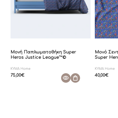
Μονή Παπλωματοθήκη Super
Μονό Σεντ
Heros Justice League™©
Super Her
KYMA Home
KYMA Home
75,00
€
40,00
€