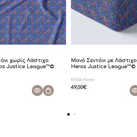
όνι χωρίς Λάστιχο
Μονό Σεντόνι με Λάστιχο
os Justice League™©
Heros Justice League™©
KYMA Home
49,00
€