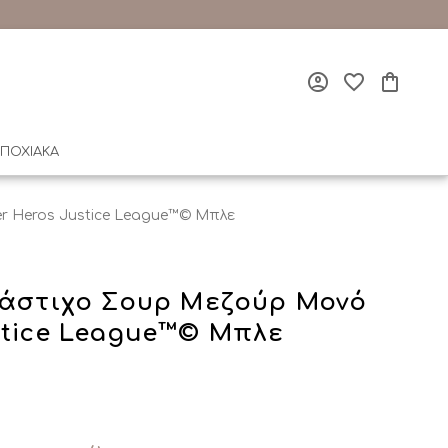
ΠΟΧΙΑΚΑ
r Heros Justice League™© Μπλε
Λάστιχο Σουρ Μεζούρ Μονό
stice League™© Μπλε