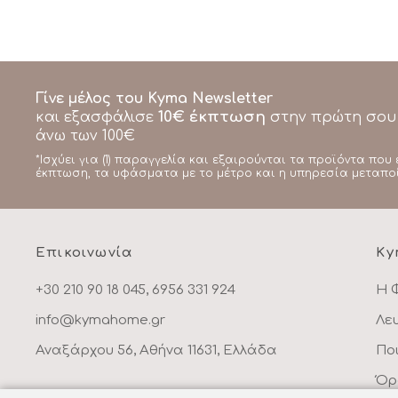
Γίνε μέλος του Kyma Newsletter
10€ έκπτωση
και εξασφάλισε
στην πρώτη σου
άνω των 100€
*Ισχύει για (1) παραγγελία και εξαιρούνται τα προϊόντα που 
έκπτωση, τα υφάσματα με το μέτρο και η υπηρεσία μεταπο
Επικοινωνία
Ky
+30 210 90 18 045, 6956 331 924
Η 
info@kymahome.gr
Λε
Αναξάρχου 56, Αθήνα 11631, Ελλάδα
Πο
Όρ