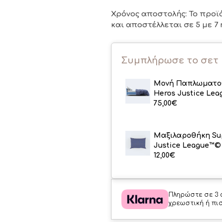
Χρόνος αποστολής: Το προϊ
και αποστέλλεται σε 5 με 7 
Συμπλήρωσε το σετ
Μονή Παπλωματο
Heros Justice Le
75,00
€
Μαξιλαροθήκη Su
Justice League™©
12,00
€
Πληρώστε σε 3 
χρεωστική ή πι