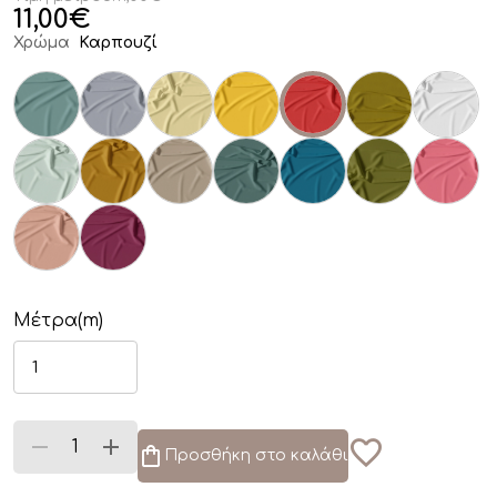
11,00
€
Χρώμα
Καρπουζί
Μέτρα(m)
Προσθήκη στο καλάθι