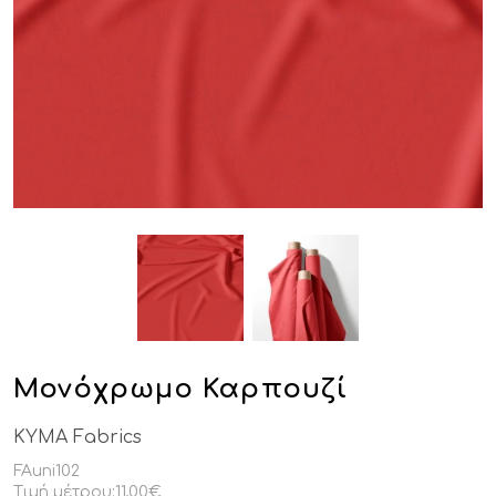
Μονόχρωμο Καρπουζί
KYMA Fabrics
FAuni102
Τιμή μέτρου:
11,00€