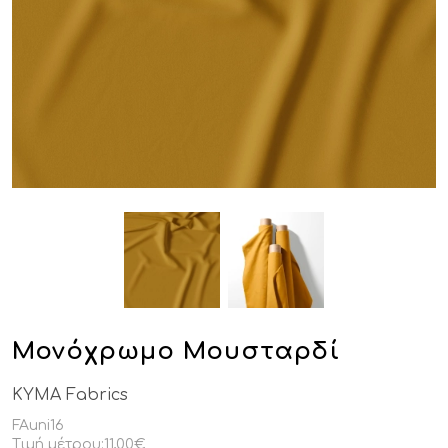
Μονόχρωμο Μουσταρδί
KYMA Fabrics
FAuni16
Τιμή μέτρου:
11,00€