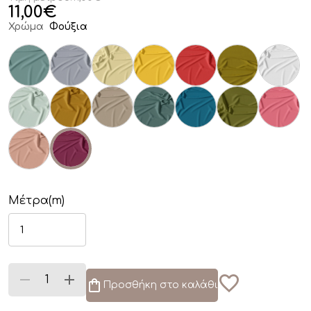
11,00
€
Χρώμα
Φούξια
Μέτρα(m)
Προσθήκη στο καλάθι