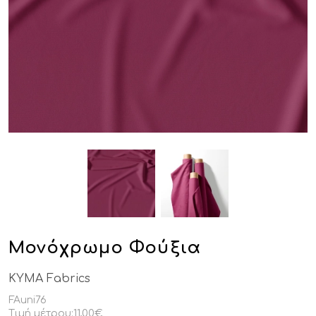
Μονόχρωμο Φούξια
KYMA Fabrics
FAuni76
Τιμή μέτρου:
11,00€