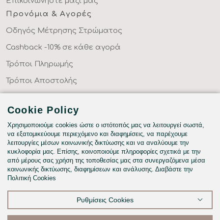
Επικοινωνήστε μαζί μας
Προνόμια & Αγορές
Οδηγός Μέτρησης Στρώματος
Cashback -10% σε κάθε αγορά
Τρόποι Πληρωμής
Τρόποι Αποστολής
Επιστροφές Προϊόντων
Cookie Policy
Συχνές Ερωτήσεις
Χρησιμοποιούμε cookies ώστε ο ιστότοπός μας να λειτουργεί σωστά,
Κατηγορίες
να εξατομικεύουμε περιεχόμενο και διαφημίσεις, να παρέχουμε
λειτουργίες μέσων κοινωνικής δικτύωσης και να αναλύουμε την
ΣΕΝΤΟΝΙΑ ΣΤΑ ΜΕΤΡΑ ΣΑΣ
κυκλοφορία μας. Επίσης, κοινοποιούμε πληροφορίες σχετικά με την
ΥΦΑΣΜΑΤΑ ΜΕ ΤΟ ΜΕΤΡΟ
από μέρους σας χρήση της τοποθεσίας μας στα συνεργαζόμενα μέσα
κοινωνικής δικτύωσης, διαφημίσεων και ανάλυσης. Διαβάστε την
ΥΠΝΟΔΩΜΑΤΙΟ
Πολιτική Cookies
HOTEL & BNB
Ρυθμίσεις Cookies
ΠΑΙΔΙΚΟ - ΕΦΗΒΙΚΟ