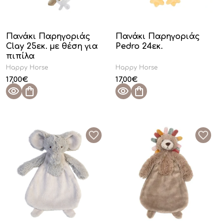
Πανάκι Παρηγοριάς
Πανάκι Παρηγοριάς
Clay 25εκ. με θέση για
Pedro 24εκ.
πιπίλα
Happy Horse
Happy Horse
17,00
€
17,00
€